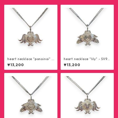
heart necklace "ponoinoi" -
heart necklace "lily" - SV92
SV925
5
¥13,200
¥13,200