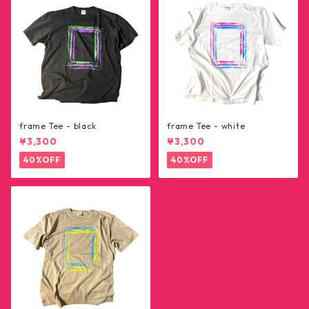
frame Tee - black
frame Tee - white
¥3,300
¥3,300
40%OFF
40%OFF