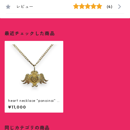
レビュー
(4)
最近チェックした商品
heart necklace "ponoinoi" -
gold
¥11,000
同じカテゴリの商品