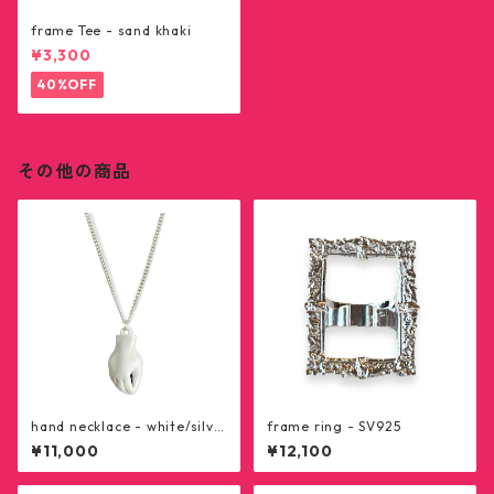
frame Tee - sand khaki
¥3,300
40%OFF
その他の商品
hand necklace - white/silve
frame ring - SV925
r925
¥11,000
¥12,100