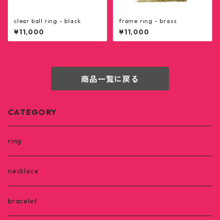
clear ball ring - black
frame ring - brass
¥11,000
¥11,000
商品一覧に戻る
CATEGORY
ring
necklace
bracelet