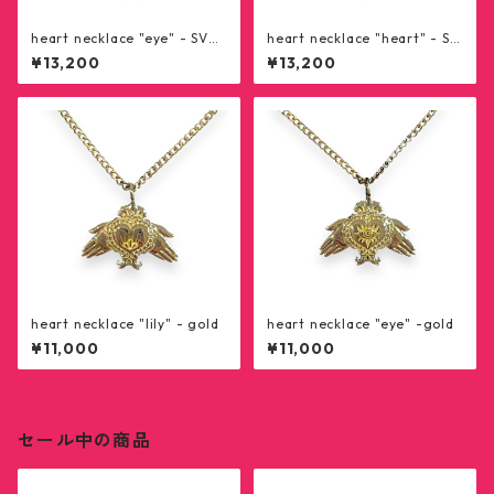
heart necklace "eye" - SV92
heart necklace "heart" - SV
5
925
¥13,200
¥13,200
heart necklace "lily" - gold
heart necklace "eye" -gold
¥11,000
¥11,000
セール中の商品