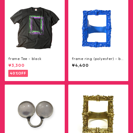
frame Tee - black
frame ring (polyester) - blu
e
¥3,300
¥4,400
40%OFF