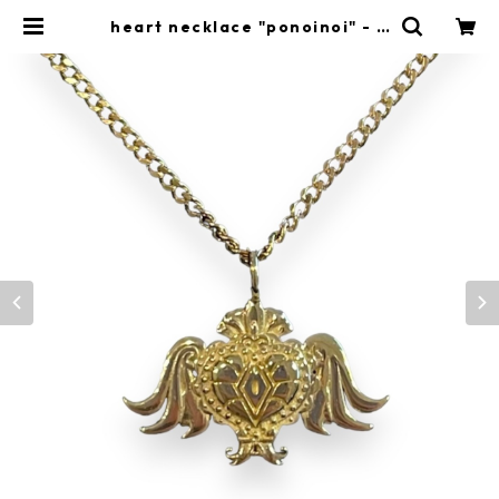
heart necklace "ponoinoi" - g
old | ponoinoi