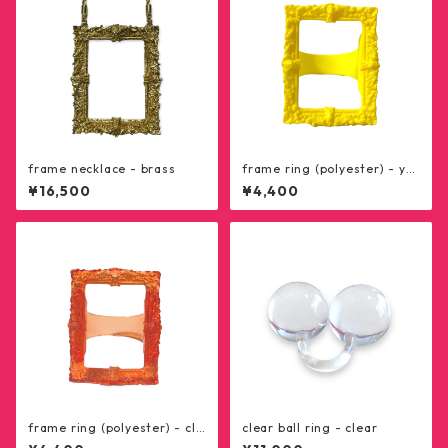
frame necklace - brass
frame ring (polyester) - yel
low
¥16,500
¥4,400
frame ring (polyester) - cle
clear ball ring - clear
ar red