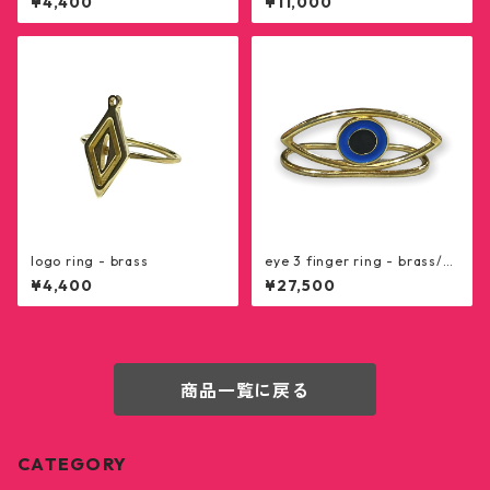
¥4,400
¥11,000
logo ring - brass
eye 3 finger ring - brass/bl
ue
¥4,400
¥27,500
商品一覧に戻る
CATEGORY