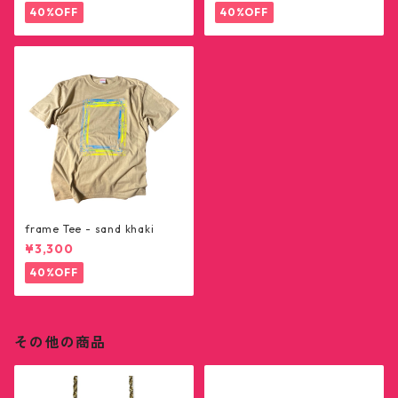
40%OFF
40%OFF
frame Tee - sand khaki
¥3,300
40%OFF
その他の商品