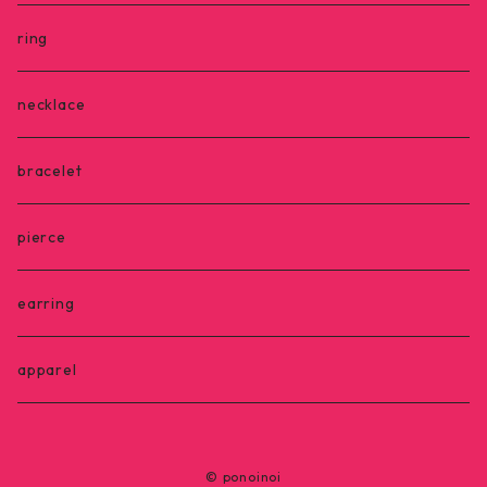
ring
necklace
bracelet
pierce
earring
apparel
© ponoinoi