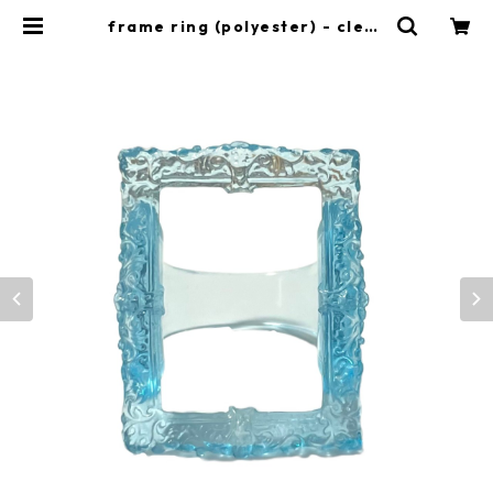
frame ring (polyester) - clear
skyblue | ponoinoi