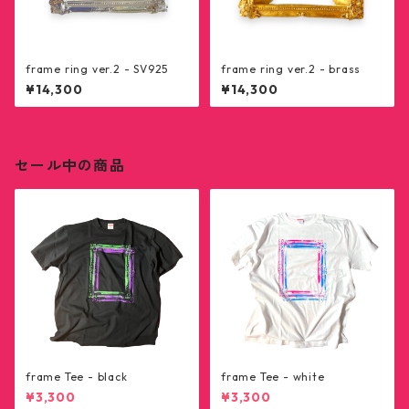
frame ring ver.2 - SV925
frame ring ver.2 - brass
¥14,300
¥14,300
セール中の商品
frame Tee - black
frame Tee - white
¥3,300
¥3,300