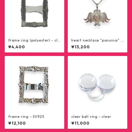
frame ring (polyester) - cle
heart necklace "ponoinoi" -
ar black
SV925
¥4,400
¥13,200
frame ring - SV925
clear ball ring - clear
¥12,100
¥11,000