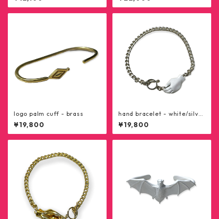
logo palm cuff - brass
hand bracelet - white/silver
925
¥19,800
¥19,800