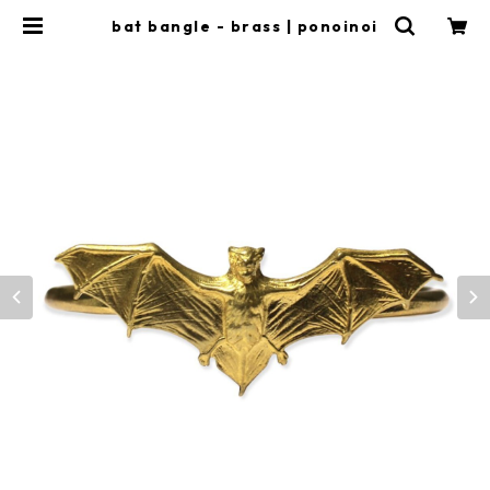
bat bangle - brass | ponoinoi