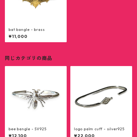
bat bangle - brass
¥11,000
同じカテゴリの商品
bee bangle - SV925
logo palm cuff - silver925
¥12,100
¥22,000