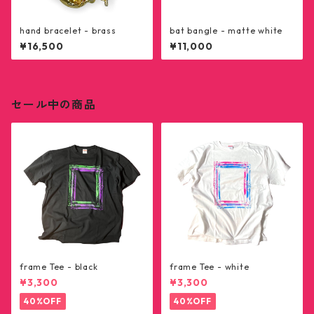
hand bracelet - brass
bat bangle - matte white
¥16,500
¥11,000
セール中の商品
frame Tee - black
frame Tee - white
¥3,300
¥3,300
40%OFF
40%OFF