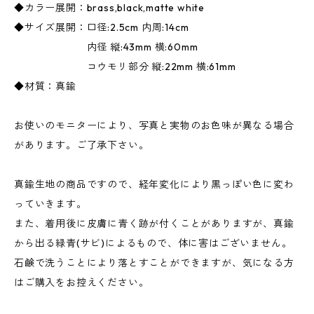
◆カラー展開：brass,black,matte white
◆サイズ展開：口径:2.5cm 内周:14cm
内径 縦:43mm 横:60mm
コウモリ部分 縦:22mm 横:61mm
◆材質：真鍮
お使いのモニターにより、写真と実物のお色味が異なる場合
があります。ご了承下さい。
真鍮生地の商品ですので、経年変化により黒っぽい色に変わ
っていきます。
また、着用後に皮膚に青く跡が付くことがありますが、真鍮
から出る緑青(サビ)によるもので、体に害はございません。
石鹸で洗うことにより落とすことができますが、気になる方
はご購入をお控えください。