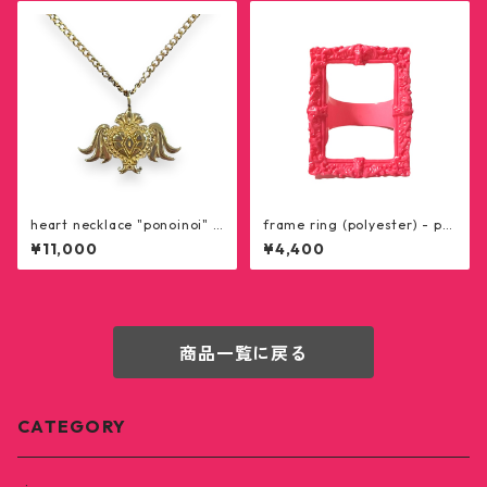
heart necklace "ponoinoi" -
frame ring (polyester) - pin
gold
k
¥11,000
¥4,400
商品一覧に戻る
CATEGORY